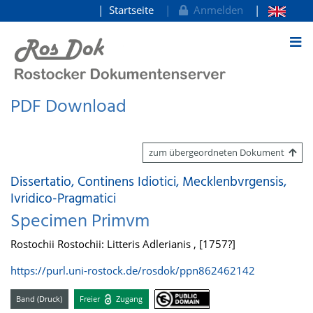
Startseite
Anmelden
zum Inhalt
PDF Download
zum übergeordneten Dokument
Dissertatio, Continens Idiotici, Mecklenbvrgensis,
Ivridico-Pragmatici
Specimen Primvm
Rostochii Rostochii: Litteris Adlerianis , [1757?]
https://purl.uni-rostock.de/rosdok/ppn862462142
Band (Druck)
Freier
Zugang