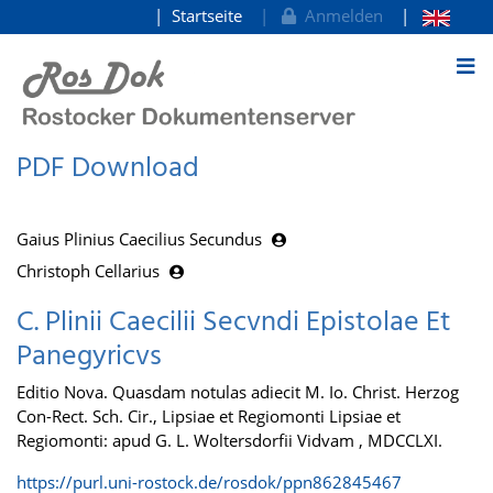
Startseite
Anmelden
zum Inhalt
PDF Download
Gaius Plinius Caecilius Secundus
Christoph Cellarius
C. Plinii Caecilii Secvndi Epistolae Et
Panegyricvs
Editio Nova. Quasdam notulas adiecit M. Io. Christ. Herzog
Con-Rect. Sch. Cir., Lipsiae et Regiomonti Lipsiae et
Regiomonti: apud G. L. Woltersdorfii Vidvam , MDCCLXI.
https://purl.uni-rostock.de/rosdok/ppn862845467