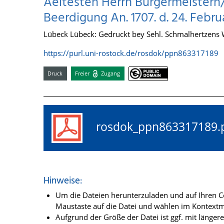
Aeltesten Herrn Bürgermeister
Beerdigung An. 1707. d. 24. Februa
Lübeck Lübeck: Gedruckt bey Sehl. Schmalhertzens W
https://purl.uni-rostock.de/rosdok/ppn863317189
Druck
Freier
Zugang
rosdok_ppn86331718
Hinweise:
Um die Dateien herunterzuladen und auf Ihren Co
Maustaste auf die Datei und wählen im Kontextme
Aufgrund der Größe der Datei ist ggf. mit länge