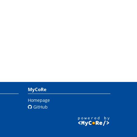
MyCoRe
Homepage
GitHub