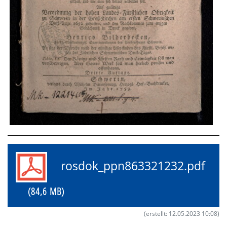
rosdok_ppn863321232.pdf
(84,6 MB)
(erstellt: 12.05.2023 10:08)