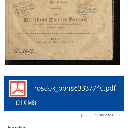
rosdok_ppn863337740.pdf
(91,0 MB)
(erstellt: 17.05.2023 13:25)