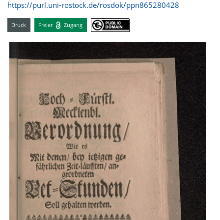
https://purl.uni-rostock.de/rosdok/ppn865280428
Druck
Freier
Zugang