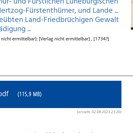
hur- und Fürstlichen Lüneburgischen
ertzog-Fürstenthümer, und Lande ...
sgeübten Land-Friedbrüchigen Gewalt
digung ...
icht ermittelbar]: [Verlag nicht ermittelbar] , [1734?]
5.pdf
(115,9 MB)
(erstellt: 02.08.2023 23:20)