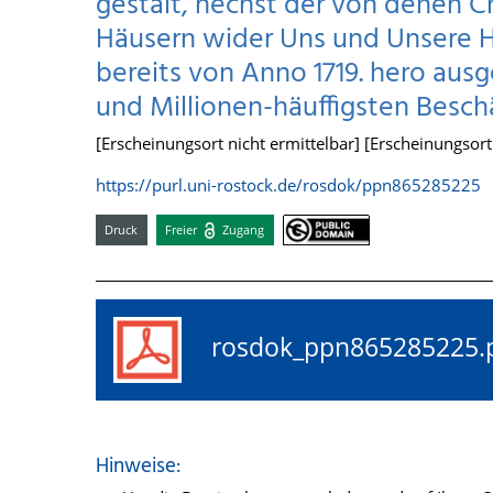
gestalt, nechst der von denen C
Häusern wider Uns und Unsere H
bereits von Anno 1719. hero au
und Millionen-häuffigsten Beschä
[Erscheinungsort nicht ermittelbar] [Erscheinungsort n
https://purl.uni-rostock.de/rosdok/ppn865285225
Druck
Freier
Zugang
rosdok_ppn86528522
Hinweise: