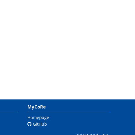
MyCoRe
Homepage
GitHub