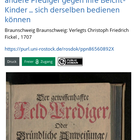
andere Prediger gegen ihre Beicht-
Kinder ... sich derselben bedienen
können
Braunschweig Braunschweig: Verlegts Christoph Friedrich
Fickel , 1707
https://purl.uni-rostock.de/rosdok/ppn86560892X
Druck
Freier
Zugang