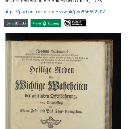
Rostock Rostock: in der Adlerschen Officin , 1776
https://purl.uni-rostock.de/rosdok/ppn866692207
Band (Druck)
Freier
Zugang