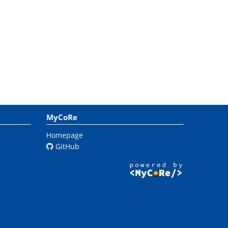
MyCoRe
Homepage
GitHub