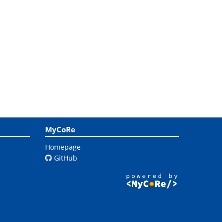
MyCoRe
Homepage
GitHub