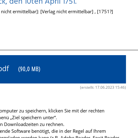
, den 10ten April 1751.
icht ermittelbar]: [Verlag nicht ermittelbar] , [1751?]
4.pdf
(90,0 MB)
(erstellt: 17.06.2023 15:46)
mputer zu speichern, klicken Sie mit der rechten
nü „Ziel speichern unter“.
ren Downloadzeiten zu rechnen.
de Software benötigt, die in der Regel auf Ihrem
ergeladen werden kann (z.B. Adobe Reader, Foxit Reader,