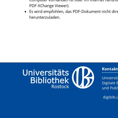
PDF-XChange Viewer).
Es wird empfohlen, das PDF-Dokument nicht dire
herunterzuladen.
Kontakt
Universit
Digitale 
und Publ
digibib.