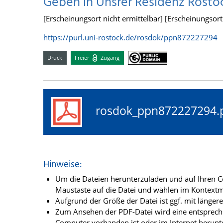
Geben in Unsrer Residenz Rostock
[Erscheinungsort nicht ermittelbar] [Erscheinungsort n
https://purl.uni-rostock.de/rosdok/ppn872227294
Druck
Freier
Zugang
rosdok_ppn87222729
Hinweise:
Um die Dateien herunterzuladen und auf Ihren Co
Maustaste auf die Datei und wählen im Kontextme
Aufgrund der Größe der Datei ist ggf. mit länge
Zum Ansehen der PDF-Datei wird eine entsprechen
Computer vorhanden ist oder im Internet herunt