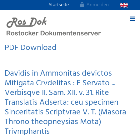
Startseite
Anmelden
zum Inhalt
PDF Download
Davidis in Ammonitas devictos
Mitigata Crvdelitas : E Servato ...
Verbisqve II. Sam. XII. v. 31. Rite
Translatis Adserta: ceu specimen
Sinceritatis Scriptvrae V. T. (Masora
Throno theopneysias Mota)
Trivmphantis