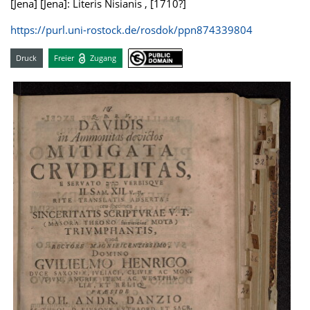
[Jena] [Jena]: Literis Nisianis , [1710?]
https://purl.uni-rostock.de/rosdok/ppn874339804
Druck
Freier
Zugang