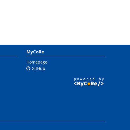
MyCoRe
Homepage
GitHub