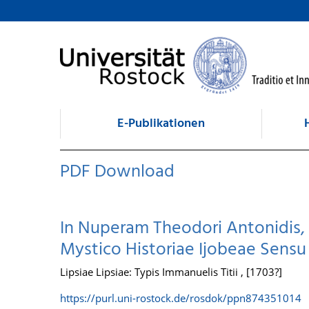
zum Inhalt
E-Publikationen
PDF Download
In Nuperam Theodori Antonidis, 
Mystico Historiae Ijobeae Sensu
Lipsiae Lipsiae: Typis Immanuelis Titii , [1703?]
https://purl.uni-rostock.de/rosdok/ppn874351014