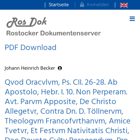
Startseite
Anmelden
zum Inhalt
PDF Download
Johann Heinrich Becker
Qvod Oracvlvm, Ps. CII. 26-28. Ab
Apostolo, Hebr. I. 10. Non Perperam.
Avt. Parvm Apposite, De Christo
Allegetvr, Contra Dn. D. Töllnervm,
Theologvm Francofvrthanvm, Amice
Tvetvr, Et Festvm Nativitatis Christi,