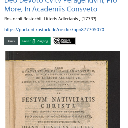
Deo Devoto Cvltv Peragendvm, Pro
More, In Academiis Consveto
Rostochii Rostochii: Litteris Adlerianis , [1773?]
https://purl.uni-rostock.de/rosdok/ppn877705070
Druck
Freier
Zugang