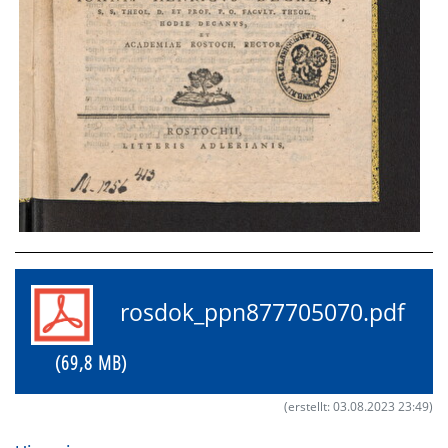
rosdok_ppn877705070.pdf
(69,8 MB)
(erstellt: 03.08.2023 23:49)