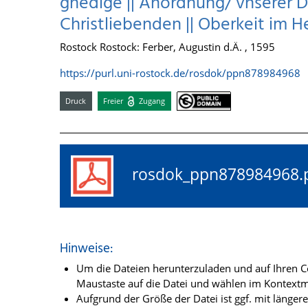
gnedige || Anordnung/ vnserer D
Christliebenden || Oberkeit im Her
Rostock Rostock: Ferber, Augustin d.Ä. , 1595
https://purl.uni-rostock.de/rosdok/ppn878984968
Druck
Freier
Zugang
rosdok_ppn87898496
Hinweise:
Um die Dateien herunterzuladen und auf Ihren Co
Maustaste auf die Datei und wählen im Kontextme
Aufgrund der Größe der Datei ist ggf. mit länge