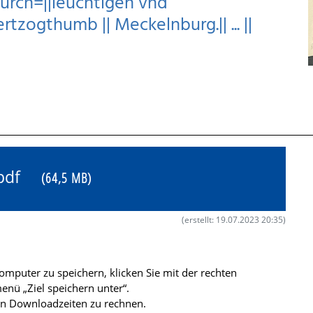
urch=||leuchtigen vnd
tzogthumb || Meckelnburg.|| ... ||
8.pdf
(64,5 MB)
(erstellt: 19.07.2023 20:35)
mputer zu speichern, klicken Sie mit der rechten
nü „Ziel speichern unter“.
ren Downloadzeiten zu rechnen.