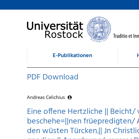
zum Inhalt
E-Publikationen
PDF Download
Andreas Celichius
Eine offene Hertzliche || Beicht
beschehe=||nen früepredigten/ A
den wüsten Türcken.|| Jn Christli