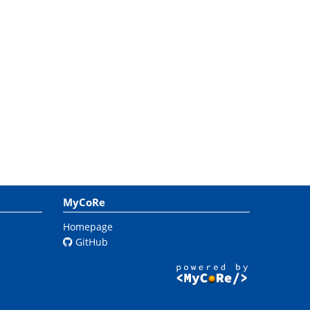
MyCoRe
Homepage
GitHub