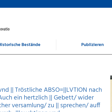
Historische Bestände
Publizieren
/ vnd || Tröstliche ABSO=||LVTION nach
uch ein hertzlich || Gebett/ wider
cher versamlung/ zu || sprechen/ auff