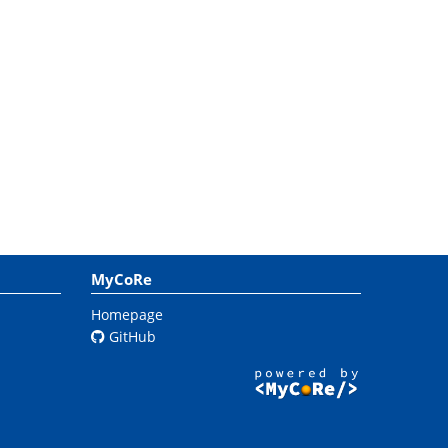
MyCoRe
Homepage
GitHub