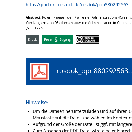
https://purl.uni-rostock.de/rosdok/ppn880292563
Abstract:
Polemik gegen den Plan einer Administrations-Kommis
Von Langermann "Gedanken über die Administration in Concurs 
[S.l.], 1776
Druck
Freier
Zugang
rosdok_ppn88029256
Hinweise:
Um die Dateien herunterzuladen und auf Ihren Co
Maustaste auf die Datei und wählen im Kontextme
Aufgrund der Größe der Datei ist ggf. mit länge
Zum Ansehen der PDF-Datei wird eine entsprechen