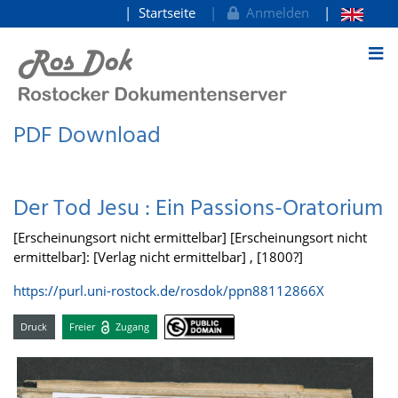
Startseite
Anmelden
zum Inhalt
PDF Download
Der Tod Jesu : Ein Passions-Oratorium
[Erscheinungsort nicht ermittelbar] [Erscheinungsort nicht
ermittelbar]: [Verlag nicht ermittelbar] , [1800?]
https://purl.uni-rostock.de/rosdok/ppn88112866X
Druck
Freier
Zugang