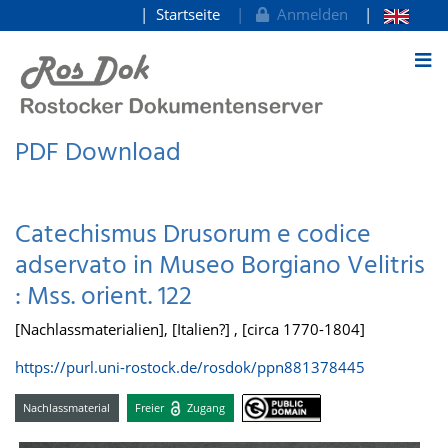
Startseite
Anmelden
zum Inhalt
PDF Download
Catechismus Drusorum e codice
adservato in Museo Borgiano Velitris
: Mss. orient. 122
[Nachlassmaterialien], [Italien?] , [circa 1770-1804]
https://purl.uni-rostock.de/rosdok/ppn881378445
Nachlassmaterial
Freier
Zugang