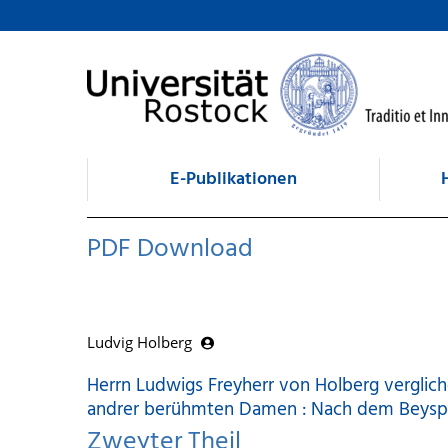
zum Inhalt
E-Publikationen
PDF Download
Ludvig Holberg
Herrn Ludwigs Freyherr von Holberg verglic
andrer berühmten Damen : Nach dem Beyspie
Zweyter Theil