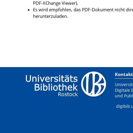
PDF-XChange Viewer).
Es wird empfohlen, das PDF-Dokument nicht dire
herunterzuladen.
Kontakt
Universit
Digitale 
und Publ
digibib.