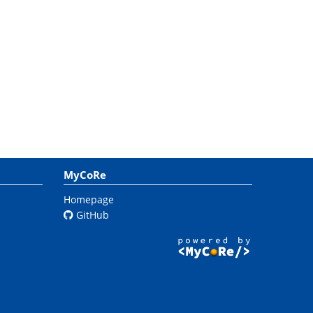
MyCoRe
Homepage
GitHub