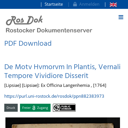
Startseite
Anmelden
zum Inhalt
PDF Download
De Motv Hvmorvm In Plantis, Vernali
Tempore Vividiore Disserit
[Lipsiae] [Lipsiae]: Ex Officina Langenhemia , [1764]
https://purl.uni-rostock.de/rosdok/ppn882383973
Druck
Freier
Zugang