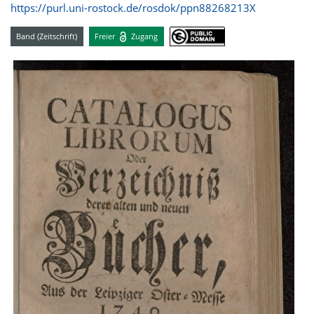
https://purl.uni-rostock.de/rosdok/ppn88268213X
Band (Zeitschrift)
Freier
Zugang