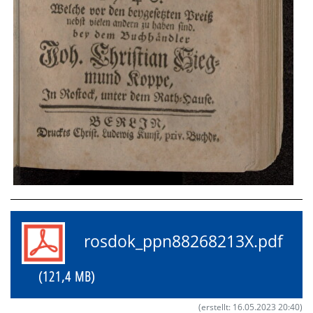
rosdok_ppn88268213X.pdf
(121,4 MB)
(erstellt: 16.05.2023 20:40)