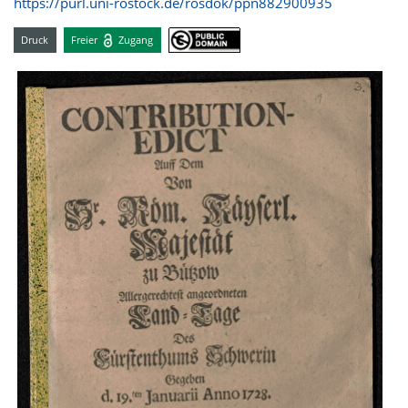
https://purl.uni-rostock.de/rosdok/ppn882900935
Druck
Freier
Zugang