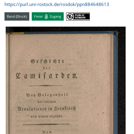
https://purl.uni-rostock.de/rosdok/ppn884648613
Band (Druck)
Freier
Zugang