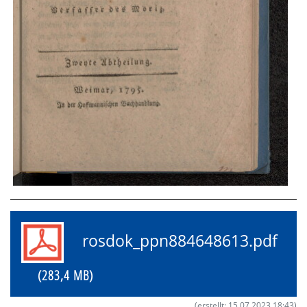
rosdok_ppn884648613.pdf
(283,4 MB)
(erstellt: 15.07.2023 18:43)