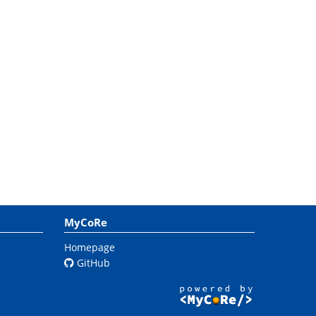
MyCoRe
Homepage
GitHub