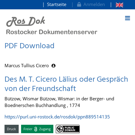
Startseite
Anmelden
zum Inhalt
PDF Download
Marcus Tullius Cicero
Des M. T. Cicero Lälius oder Gespräch
von der Freundschaft
Bützow, Wismar Bützow, Wismar: in der Berger- und
Boednerschen Buchhandlung , 1774
https://purl.uni-rostock.de/rosdok/ppn889514135
Druck
Freier
Zugang