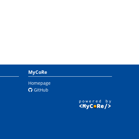
MyCoRe
Homepage
GitHub