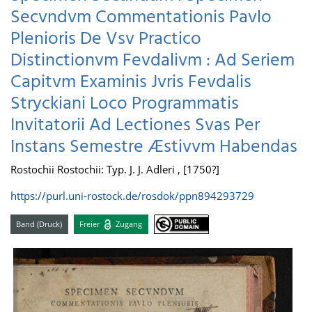
Secvndvm Commentationis Pavlo
Plenioris De Vsv Practico
Distinctionvm Fevdalivm : Ad Seriem
Capitvm Examinis Jvris Fevdalis
Stryckiani Loco Programmatis
Invitatorii Ad Lectiones Svas Per
Instans Semestre Æstivvm Habendas
Rostochii Rostochii: Typ. J. J. Adleri , [1750?]
https://purl.uni-rostock.de/rosdok/ppn894293729
Band (Druck)
Freier
Zugang