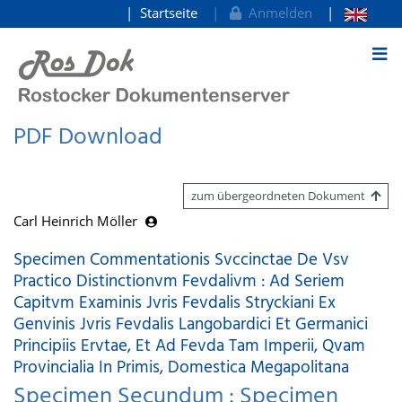
Startseite
Anmelden
zum Inhalt
PDF Download
zum übergeordneten Dokument
Carl Heinrich Möller
Specimen Commentationis Svccinctae De Vsv
Practico Distinctionvm Fevdalivm : Ad Seriem
Capitvm Examinis Jvris Fevdalis Stryckiani Ex
Genvinis Jvris Fevdalis Langobardici Et Germanici
Principiis Ervtae, Et Ad Fevda Tam Imperii, Qvam
Provincialia In Primis, Domestica Megapolitana
Specimen Secundum : Specimen