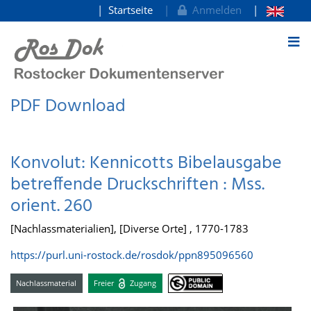
Startseite
Anmelden
zum Inhalt
PDF Download
Konvolut: Kennicotts Bibelausgabe
betreffende Druckschriften : Mss.
orient. 260
[Nachlassmaterialien], [Diverse Orte] , 1770-1783
https://purl.uni-rostock.de/rosdok/ppn895096560
Nachlassmaterial
Freier
Zugang