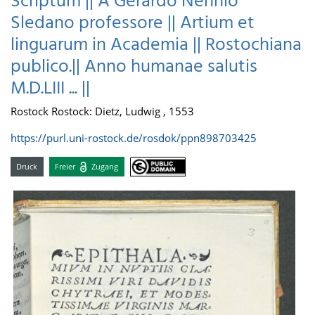
Scriptum || A Gerardo Nennio
Sledano professore || Artium et
linguarum in Academia || Rostochiana
publico.|| Anno humanae salutis
M.D.LIII ... ||
Rostock Rostock: Dietz, Ludwig , 1553
https://purl.uni-rostock.de/rosdok/ppn898703425
Druck
Freier
Zugang