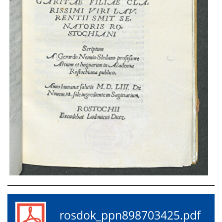
rosdok_ppn898703425.pdf