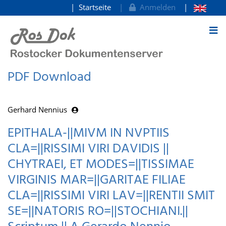
Startseite
Anmelden
zum Inhalt
PDF Download
Gerhard Nennius
EPITHALA-||MIVM IN NVPTIIS
CLA=||RISSIMI VIRI DAVIDIS ||
CHYTRAEI, ET MODES=||TISSIMAE
VIRGINIS MAR=||GARITAE FILIAE
CLA=||RISSIMI VIRI LAV=||RENTII SMIT
SE=||NATORIS RO=||STOCHIANI.||