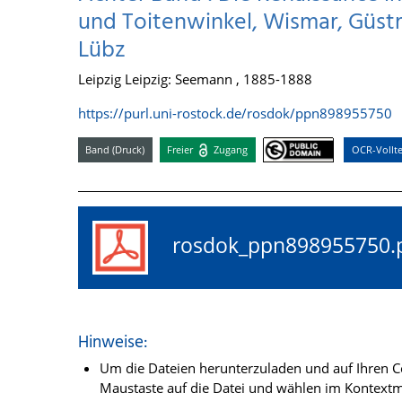
und Toitenwinkel, Wismar, Güst
Lübz
Leipzig Leipzig: Seemann , 1885-1888
https://purl.uni-rostock.de/rosdok/ppn898955750
Band (Druck)
Freier
Zugang
OCR-Vollte
rosdok_ppn89895575
Hinweise:
Um die Dateien herunterzuladen und auf Ihren Co
Maustaste auf die Datei und wählen im Kontextme