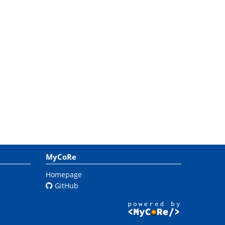
MyCoRe
Homepage
GitHub