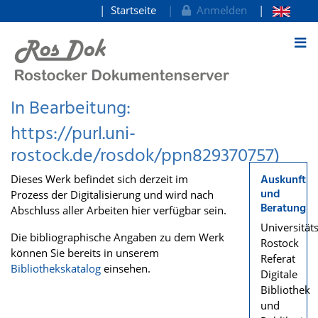
Startseite
Anmelden
zum Inhalt
In Bearbeitung:
https://purl.uni-
rostock.de/rosdok/ppn829370757)
Auskunft
Dieses Werk befindet sich derzeit im
und
Prozess der Digitalisierung und wird nach
Beratung
Abschluss aller Arbeiten hier verfügbar sein.
Universität
Die bibliographische Angaben zu dem Werk
Rostock
können Sie bereits in unserem
Referat
Bibliothekskatalog
einsehen.
Digitale
Bibliothek
und