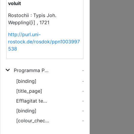
voluit
Rostochii : Typis Joh.
Wepplingi[i] , 1721
http://purl.uni-
rostock.de/rosdok/ppn1003997
538
Programma Paschale, Qvo Mart. Christoph. Burchardi, Academiæ Rostochiensis Hodie Rector ... Anno MDCCXXI. Studiosam Juventutem ad probe meditandam Resurrectionem Christi, qvæ Causa Est Resurrectionis Nostræ, Officii & pietatis causa serio excitare voluit
-
[binding]
-
[title_page]
-
Efflagitat temporis praesentis amcenissima facies, ut invisibilia Omnipotentis, etiam a creatione mundi operibus intellecta ...
-
[binding]
-
[colour_checker]
-