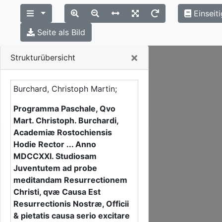
Einseit
Seite als Bild
Close
×
Strukturübersicht
Burchard, Christoph Martin;
Programma Paschale, Qvo
Mart. Christoph. Burchardi,
Academiæ Rostochiensis
Hodie Rector ... Anno
MDCCXXI. Studiosam
Juventutem ad probe
meditandam Resurrectionem
Christi, qvæ Causa Est
Resurrectionis Nostræ, Officii
& pietatis causa serio excitare