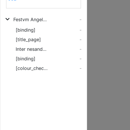
Festvm Angelorvm Diem Civibvs Academiae ... Indicens, Paralogismos Qvosdam Circa Doctrinam De Angelis Malis
-
[binding]
-
[title_page]
-
Inter nesandos illos, Religioni Christianae dicam feribentis ...
-
[binding]
-
[colour_checker]
-