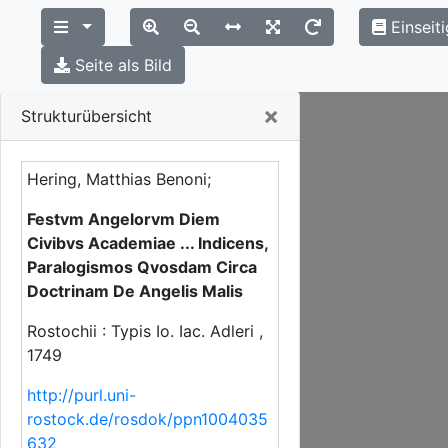
Einseit
Seite als Bild
Close
×
Strukturübersicht
Hering, Matthias Benoni;
Festvm Angelorvm Diem
Civibvs Academiae ... Indicens,
Paralogismos Qvosdam Circa
Doctrinam De Angelis Malis
Rostochii : Typis Io. Iac. Adleri ,
1749
http://purl.uni-
rostock.de/rosdok/ppn1004035
632