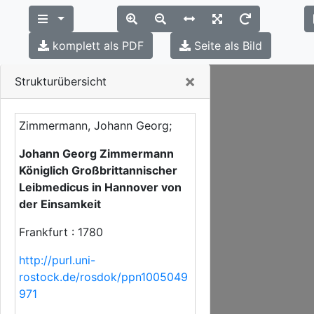
komplett als PDF
Seite als Bild
Close
×
Strukturübersicht
Zimmermann, Johann Georg;
Johann Georg Zimmermann
Königlich Großbrittannischer
Leibmedicus in Hannover von
der Einsamkeit
Frankfurt : 1780
http://purl.uni-
rostock.de/rosdok/ppn1005049
971