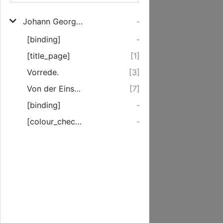
Johann Georg Zimmermann Königlich Großbrittannischer Leibmedicus in Hannover von der Einsamkeit
-
[binding]
-
[title_page]
[1]
Vorrede.
[3]
Von der Einsamkeit.
[7]
[binding]
-
[colour_checker]
-