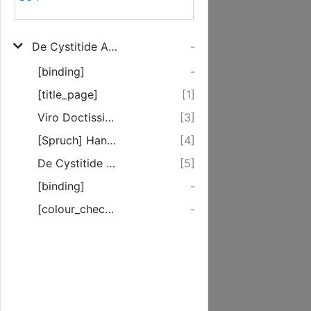
De Cystitide Acuta Observationibus Aliquot Illustrata
-
[binding]
-
[title_page]
[1]
Viro Doctissimo, Experientissimo, Meritissimo J.G.A. Jahn ...
[3]
[Spruch] Hanc Commentatiunculam Pio Gratoque Animo ...
[4]
De Cystitide Acuta.
[5]
[binding]
-
[colour_checker]
-