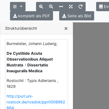
Ei
komplett als PDF
Seite als Bild
Close
×
Strukturübersicht
Burmeister, Johann Ludwig;
De Cystitide Acuta
Observationibus Aliquot
Illustrata : Dissertatio
Inauguralis Medica
Rostochii : Typis Adlerianis ,
1829
http://purl.uni-
rostock.de/rosdok/ppn1008962
864