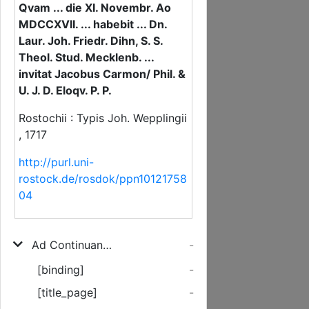
Qvam ... die XI. Novembr. Ao
MDCCXVII. ... habebit ... Dn.
Laur. Joh. Friedr. Dihn, S. S.
Theol. Stud. Mecklenb. ...
invitat Jacobus Carmon/ Phil. &
U. J. D. Eloqv. P. P.
Rostochii : Typis Joh. Wepplingii
, 1717
http://purl.uni-
rostock.de/rosdok/ppn10121758
04
Ad Continuandum Magnum Seculi Lutherani Jubilæum Ac Audiendam Orationem publicam Academicam De Religione Lutherana Sub imagine Petræ Ab Alto Eminentis, cum lemmate: Fluctibus Tacta: Non Fracta, Qvam ... die XI. Novembr. Ao MDCCXVII. ... habebit ... Dn. Laur. Joh. Friedr. Dihn, S. S. Theol. Stud. Mecklenb. ... invitat Jacobus Carmon/ Phil. & U. J. D. Eloqv. P. P.
-
[binding]
-
[title_page]
-