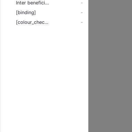
Inter beneficia Evangelica Summi Numinis, praecipue mente & Voce extollimus, ...
-
[binding]
-
[colour_checker]
-