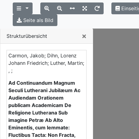
Einseit
Seite als Bild
Close
×
Strukturübersicht
Carmon, Jakob; Dihn, Lorenz
Johann Friedrich; Luther, Martin;
, ;
Ad Continuandum Magnum
Seculi Lutherani Jubilæum Ac
Audiendam Orationem
publicam Academicam De
Religione Lutherana Sub
imagine Petræ Ab Alto
Eminentis, cum lemmate:
Fluctibus Tacta: Non Fracta,