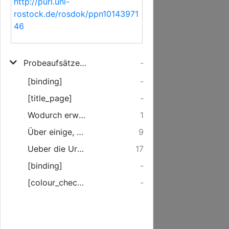
http://purl.uni-
rostock.de/rosdok/ppn10143971
46
Probeaufsätze der Abiturienten Krüger und Simonis, Ostern 1807, und F. C. E. Walter, Michaelis 1807
-
[binding]
-
[title_page]
-
Wodurch erwirbt man sich am sichersten Menschenkenntiß? [J. H. Ch. Krüger]
1
Über einige, die Palingenesie der Wissenschaften um das Jahr 1500 vorbereitende Umstände. [C. H. Simonis.]
9
Ueber die Ursachen des Verfalls der Wissenschaften bei den Römern. [F. C. E. Walter]
17
[binding]
-
[colour_checker]
-