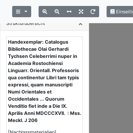
Einseiti
Close
×
Strukturübersicht
Handexemplar: Catalogus
Bibliothecae Olai Gerhardi
Tychsen Celeberrimi nuper in
Academia Rostochiensi
Linguarr. Orientall. Professoris
qua continentur Libri tam typis
expressi, quam manuscripti
Numi Orientales et
Occidentales ... Quorum
Venditio fiet inde a Die IX.
Aprilis Anni MDCCCXVII. : Mss.
Meckl. J 206
[Nachlassmaterialien] ,