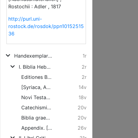
Rostochii : Adler , 1817
http://purl.uni-
rostock.de/rosdok/ppn10152515
36
Handexemplar: Catalogus Bibliothecae Olai Gerhardi Tychsen Celeberrimi nuper in Academia Rostochiensi Linguarr. Orientall. Professoris qua continentur Libri tam typis expressi, quam manuscripti Numi Orientales et Occidentales ... Quorum Venditio fiet inde a Die IX. Aprilis Anni MDCCCXVII.
1r
I. Biblia Hebraea aliisque linguis conscripta. [Nr. 1-421, Nr. 1-15. S. 1-27]
2r
Editiones Biblior. Hebraicor. [Nr. 1-237. S. 1-14]
2r
[Syriaca, Arabica, Turcica, Aethiopica, Indostanica, Damulica, Singalica, Judaeo-Germanica etc.] ... Bibliorum versio ... [Nr. 238-307. S. 14-18]
14v
Novi Testamenti. [Nr. 308-325. S. 18-19]
18v
Catechismi in variis linguis [Nr. 326-329. S. 20]
20v
Biblia graeca, lat. etc. [Nr. 330-431. S. 20-26]
20v
Appendix. [Nr. 1-15. S. 26-27]
26v