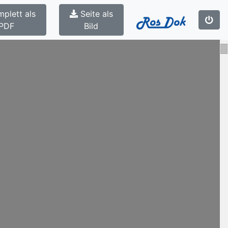
plett als
Seite als
PDF
Bild