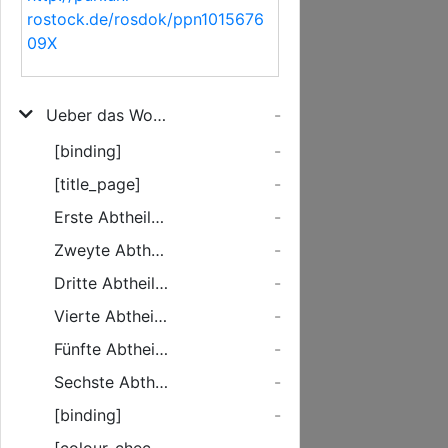
rostock.de/rosdok/ppn1015676
09X
Ueber das Wohlthun und die Dankbarkeit
-
[binding]
-
[title_page]
-
Erste Abtheilung. Als Einladungsschrift zur würdigen Feyer des Weihnachtsfestes herausgegeben
-
Zweyte Abtheilung. Als Einladungsschrift zur würdigen Feyer des Osterfestes herausgegeben
-
Dritte Abtheilung. Als Einladungsschrift zur würdigen Feyer des Pfingstfestes herausgegeben
-
Vierte Abtheilung. Als Einladungsschrift zur würdigen Feyer des Weihnachtsfestes herausgegeben
-
Fünfte Abtheilung. Als Einladungsschrift zur würdigen Feyer des Osterfestes herausgegeben
-
Sechste Abtheilung. Als Einladungsschrift zur würdigen Feyer des Pfingstfestes herausgegeben
-
[binding]
-