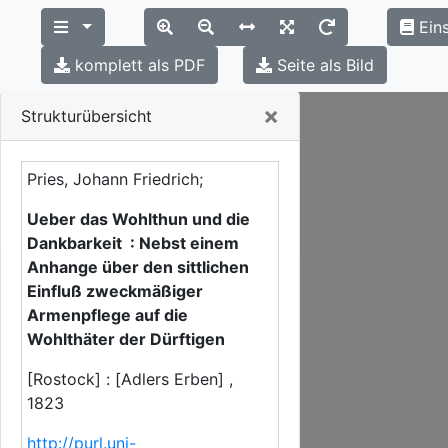
Eins
komplett als PDF
Seite als Bild
Close
×
Strukturübersicht
Pries, Johann Friedrich;
Ueber das Wohlthun und die
Dankbarkeit : Nebst einem
Anhange über den sittlichen
Einfluß zweckmäßiger
Armenpflege auf die
Wohlthäter der Dürftigen
[Rostock] : [Adlers Erben] ,
1823
http://purl.uni-