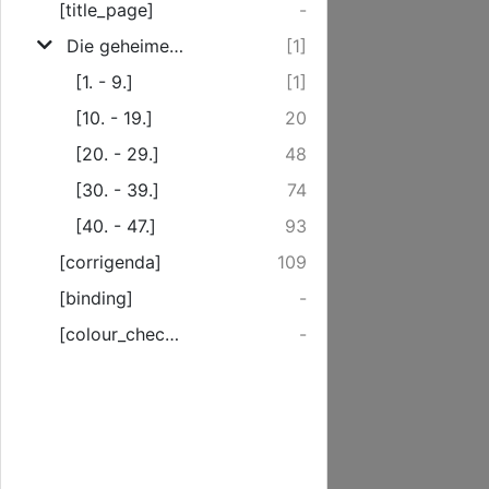
[title_page]
-
Die geheimen Gerichte Gottes über das Römische Pabstuhm.
[1]
[1. - 9.]
[1]
[10. - 19.]
20
[20. - 29.]
48
[30. - 39.]
74
[40. - 47.]
93
[corrigenda]
109
[binding]
-
[colour_checker]
-