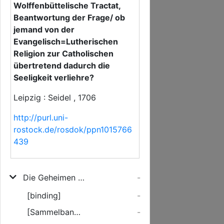
Wolffenbüttelische Tractat,
Beantwortung der Frage/ ob
jemand von der
Evangelisch=Lutherischen
Religion zur Catholischen
übertretend dadurch die
Seeligkeit verliehre?
Leipzig : Seidel , 1706
http://purl.uni-
rostock.de/rosdok/ppn1015766
439
Die Geheimen Gerichte Gottes über das Römische Pabstuhm/ Wie es sich selbst biß zu seinem grossen Sturtzfall nach und nach verzehret/ werden hiermit/ Durch Vorstellung allerhand wichtiger Remarqven, ... vorgeleget
-
[binding]
-
[Sammelbandregister]
-