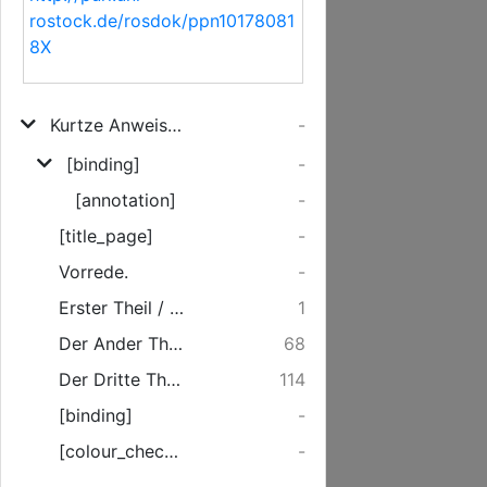
rostock.de/rosdok/ppn10178081
8X
Kurtze Anweisung Oder Einfältiger und heilsamer Unterricht Wie die Jugend Jn Häusern und Schulen zum rechten und wahren Christenthum anzuführen sey
-
[binding]
-
[annotation]
-
[title_page]
-
Vorrede.
-
Erster Theil / Des Einfältigen Unterrichts wie die Jugend zum rechten Christentum anzuführen
1
Der Ander Theil. Vom Gottseeligem Leben.
68
Der Dritte Theil. Vom seeligen Sterben.
114
[binding]
-
[colour_checker]
-