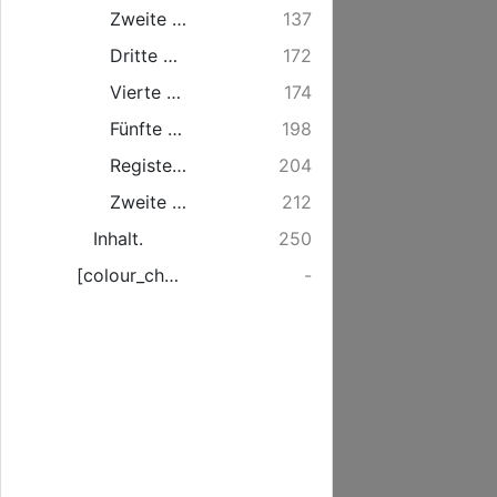
Zweite Abtheilung. Kirchliche Topographie und Bevölkerung.
137
Dritte Abtheilung. Militairische Topographie.
172
Vierte Abtheilung. ReiseTopographie.
174
Fünfte Abtheilung: Materialien zur natürlichen Topographie.
198
Register. Erste Abtheilung. PersonenRegister
204
Zweite Abtheilung. OerterRegister
212
Inhalt.
250
[colour_checker]
-