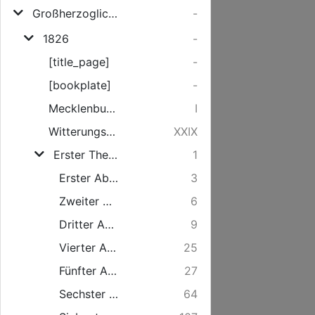
Großherzoglich-Mecklenburg-Schwerinscher Staats-Kalender
-
1826
-
[title_page]
-
[bookplate]
-
Mecklenburg-Schwerinscher Zeit-Kalender. 1826. [ZeitRechnung].
I
WitterungsKalender 1824.
XXIX
Erster Theil: PersonalStaat.
1
Erster Abschnitt. Grosherzogliches Haus
3
Zweiter Abschnitt. Das Geheime Ministerium.
6
Dritter Abschnitt. HofStaat.
9
Vierter Abschnitt. Die grosherzogliche Regierung und Lehnkammer
25
Fünfter Abschnitt. CameralStaat.
27
Sechster Abschnitt. JustizStaat.
64