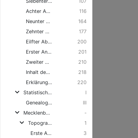
Siebenter Abschnitt. MilitairEtat.
107
Achter Abschnitt. Geistlicher Staat
116
Neunter Abschnitt. PolizeiGegenstände.
164
Zehnter Abschnitt. Landständische Verfassung
177
Eilfter Abschnitt. Landesherrliche und Landständische vereinigte Commission.
200
Erster Anhang. Neue Annalen des Grosherzogthums Mecklenb.Schwerin 1825.
201
Zweiter Anhang. Repertorium der MecklenburgSchwerinschen Literatur, 1825.
210
Inhalt des ersten Theils.
218
Erklärung der Abkürzungen: S. IV. - XXXII.
220
Statistisch-topographisches Jahrbuch des Grosherzogthums MecklenburgSchwerin 1826 [lt. Inhalt Zweiter Theil]
I
Genealogisches Verzeichnis
III
MecklenburgSchwerinscher StaatsKalender, 1826. Zweiter Theil.
-
Topographie des Grosherzogthums MecklenburgSchwerin 1826.
1
Erste Abtheilung. Bürgerliche Topographie.
3