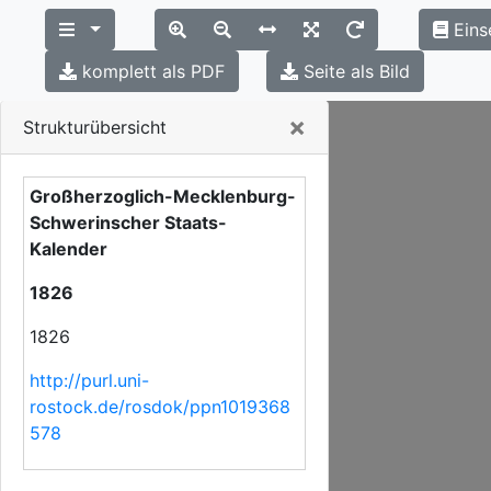
Eins
komplett als PDF
Seite als Bild
Close
×
Strukturübersicht
Großherzoglich-Mecklenburg-
Schwerinscher Staats-
Kalender
1826
1826
http://purl.uni-
rostock.de/rosdok/ppn1019368
578