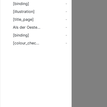
[binding]
-
[illustration]
-
[title_page]
-
Als der Oesterreichische Graf, und der Rußische General, ihrer genommenen Abrede nach, zur zweyten Haupt-Conversation schritten, hatte der Graf unterschiedene, theils gedruckte, theils geschriebene, Sachen bey der Hand, die ...
-
[binding]
-
[colour_checker]
-