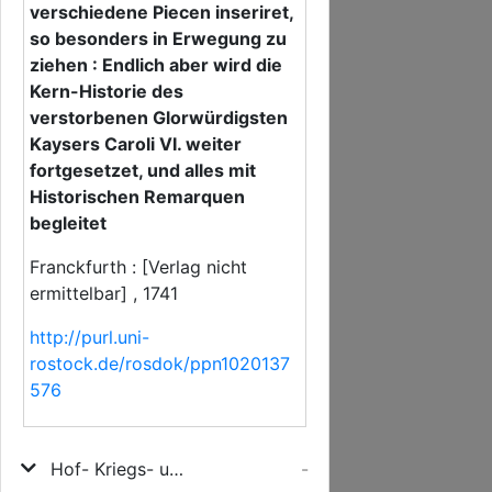
verschiedene Piecen inseriret,
so besonders in Erwegung zu
ziehen : Endlich aber wird die
Kern-Historie des
verstorbenen Glorwürdigsten
Kaysers Caroli VI. weiter
fortgesetzet, und alles mit
Historischen Remarquen
begleitet
Franckfurth : [Verlag nicht
ermittelbar] , 1741
http://purl.uni-
rostock.de/rosdok/ppn1020137
576
Hof- Kriegs- und Staats-Gespräche, Zwischen Personen allerley Standes und von unterschiedenen Völckern, Zweyte Zusammenkunfft, Eines Oesterreichischen Grafen, mit einem Rußischen General
-