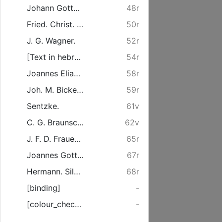
Johann Gotthilf Miculci.
48r
Fried. Christ. Manhardt. Thuringus.
50r
J. G. Wagner.
52r
[Text in hebräischer Sprache]
54r
Joannes Elias Clauss [Leserichtung: Bl. 58v-58r]
58r
Joh. M. Bickenbach [Leserichtung: Bl. 59v-59r]
59r
Sentzke.
61v
C. G. Braunschweig. Pomeranus [Leserichtung: Bl. 63v-62v]
62v
J. F. D. Frauendienst.
65r
Joannes Gottlob Fechner. Silesius [Leserichtung: Bl. 67v-67r]
67r
Hermann. Silesius [Leserichtung: Bl. 69v-68r]
68r
[binding]
-
[colour_checker]
-