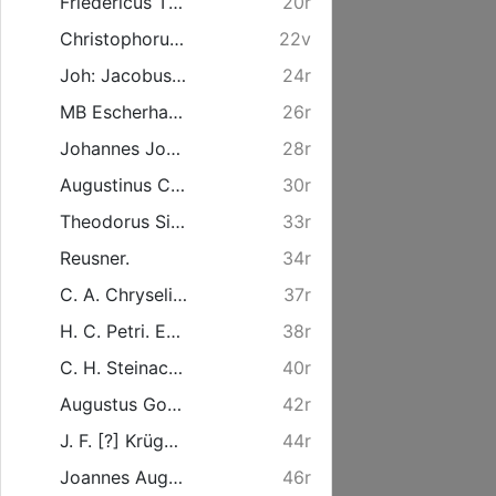
Friedericus Theophilus Brasche. Dramburgo - Neomarchicus ...
20r
Christophorus Friedericus Koch Mansfeldicus [Leserichtung: Bl. 23v-22v]
22v
Joh: Jacobus Schaeffer Magdeburg: ...
24r
MB Escherhausen. Friso - Orientalis ...
26r
Johannes Joachimus Christophorus Doebbel. Magdeburgicus ...
28r
Augustinus Christianus Hartmann. Wolckwitzensis Pomeranus.
30r
Theodorus Siegfried Schultzen [Leserichtung: Bl. 33v-33r]
33r
Reusner.
34r
C. A. Chryselius. Thuringus [Leserichtung: Bl. 37v-37r]
37r
H. C. Petri. Ebelebia Thuringus.
38r
C. H. Steinacker.
40r
Augustus Gottlob Resch. Ilinburgensis.
42r
J. F. [?] Krüger. I. Palaeo - Marchicus.
44r
Joannes Augustus Godofredus List. Bitterfelda - Misnicus.
46r