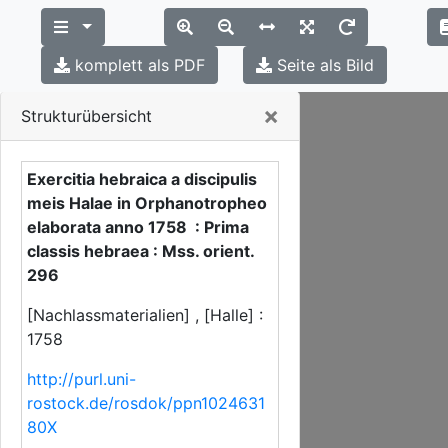
komplett als PDF
Seite als Bild
Close
×
Strukturübersicht
Exercitia hebraica a discipulis
meis Halae in Orphanotropheo
elaborata anno 1758 : Prima
classis hebraea : Mss. orient.
296
[Nachlassmaterialien] , [Halle] :
1758
http://purl.uni-
rostock.de/rosdok/ppn1024631
80X