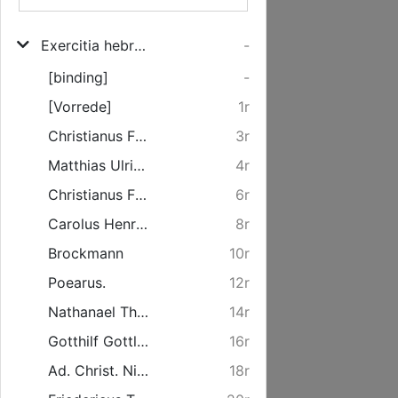
Exercitia hebraica a discipulis meis Halae in Orphanotropheo elaborata anno 1758
-
[binding]
-
[Vorrede]
1r
Christianus Fridericus Schraderus Derenburgo - Halberstadiensis ...
3r
Matthias Ulricus Rodde ... Narva Livonus
4r
Christianus Fridericus Schultzius Stoltzenhaga-Uckero-Marchicus ...
6r
Carolus Henricus Baumann Hohenloico-Franco ...
8r
Brockmann
10r
Poearus.
12r
Nathanael Theophilus Crüger. Dramburgo - Neomarchicus ...
14r
Gotthilf Gottlieb Frey Landsbergensis Neo-Marchicus.
16r
Ad. Christ. Nic. Bennius. Mesomarchicus
18r