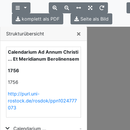
komplett als PDF
Seite als Bild
Close
×
Strukturübersicht
Calendarium Ad Annum Christi
... Et Meridianum Berolinensem
1756
1756
http://purl.uni-
rostock.de/rosdok/ppn1024777
073
Calendarium Ad Annum Christi ... Et Meridianum Berolinensem
-