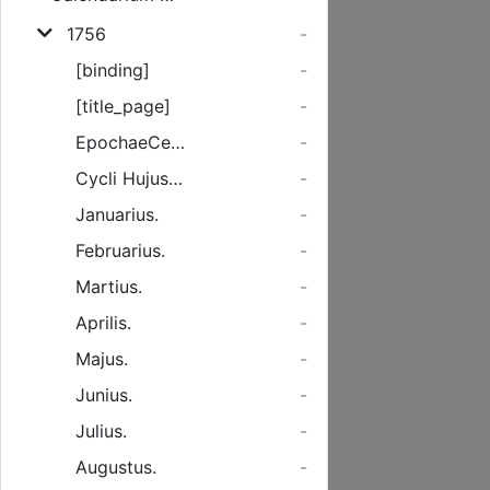
1756
-
[binding]
-
[title_page]
-
EpochaeCelebriores.
-
Cycli Hujus Anni.
-
Januarius.
-
Februarius.
-
Martius.
-
Aprilis.
-
Majus.
-
Junius.
-
Julius.
-
Augustus.
-