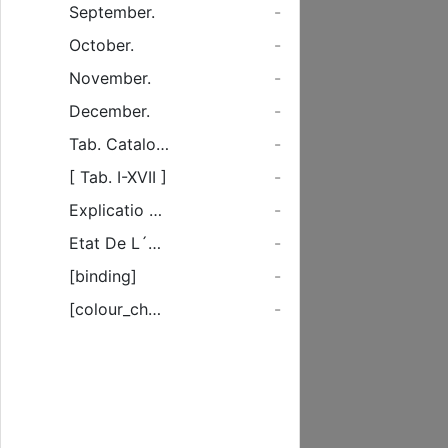
September.
-
October.
-
November.
-
December.
-
Tab. Catalogus stellarum fixarum ad initium anni 1756.
-
[ Tab. I-XVII ]
-
Explicatio hujus Calendarii, prioris potissium ejus partis.
-
Etat De L´Academie Des Sciences Et Belles Letters De Prusse.
-
[binding]
-
[colour_checker]
-