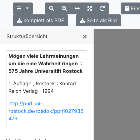
Eins
komplett als PDF
Seite als Bild
Close
×
Strukturübersicht
Mögen viele Lehrmeinungen
um die eine Wahrheit ringen :
575 Jahre Universität Rostock
1. Auflage , Rostock : Konrad
Reich Verlag , 1994
http://purl.uni-
rostock.de/rosdok/ppn1027932
479