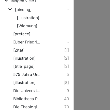
Mögen viele Lehrmeinungen um die eine Wahrheit ringen
-
[binding]
-
[illustration]
-
[Widmung]
-
[preface]
-
[Über Friedrich und Irmgard Harms]
-
[Zitat]
[1]
[illustration]
[2]
[title_page]
[3]
575 Jahre Universität Rostock
5
[illustration]
[8]
Die Universität Rostock in ihrer Geschichte
9
Bibliotheca Philosophica - Bibliotheca Academica, Universitätsbibliothek
40
Die Theologische Fakultät
70