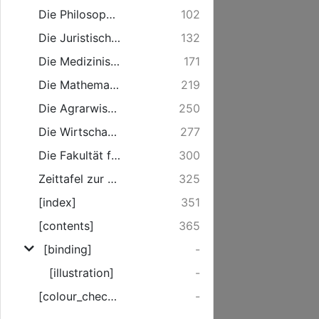
Die Philosophische Fakultät
102
Die Juristische Fakultät
132
Die Medizinische Fakultät
171
Die Mathematisch-Naturwissenschaftliche Fakultät
219
Die Agrarwissenschaftliche Fakultät
250
Die Wirtschafts- und Sozialwissenschaftliche Fakultät
277
Die Fakultät für Ingenieurwissenschaften
300
Zeittafel zur Geschichte der Universität Rostock
325
[index]
351
[contents]
365
[binding]
-
[illustration]
-
[colour_checker]
-