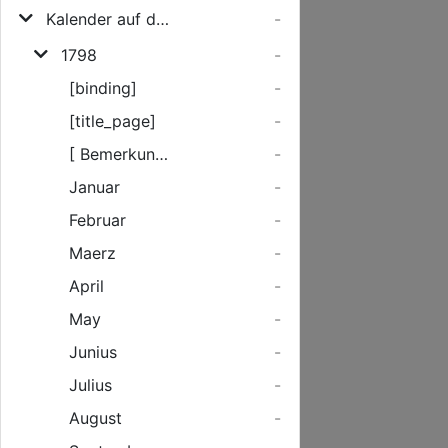
Kalender auf das Jahr ... für die Großherzoglich Mecklenburg-Schwerinschen Lande
-
1798
-
[binding]
-
[title_page]
-
[ Bemerkungen zum Jahr 1798 und Hinweise zu Zeichen und Abkürzungen ]
-
Januar
-
Februar
-
Maerz
-
April
-
May
-
Junius
-
Julius
-
August
-