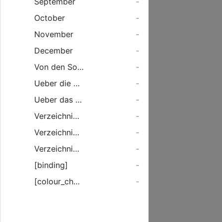
September
-
October
-
November
-
December
-
Von den Sonnen- und Mondfinsternissen des Jahres 1798.
-
Ueber die Vortheile des Anbaues der unächten Acacie.
-
Ueber das Betragen gegen den Arzt.
-
Verzeichniß der jetztlebenden hohen königlichen und fürstlichen Personen in Europa.
-
Verzeichniß der Post-Course in dem Herzogthum Mecklenburg-Schwerin
-
Verzeichniß der Jahrmärkte.
-
[binding]
-
[colour_checker]
-