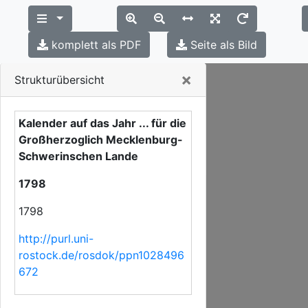
komplett als PDF
Seite als Bild
Close
×
Strukturübersicht
Kalender auf das Jahr ... für die
Großherzoglich Mecklenburg-
Schwerinschen Lande
1798
1798
http://purl.uni-
rostock.de/rosdok/ppn1028496
672