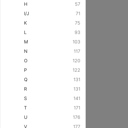
H
57
I/J
71
K
75
L
93
M
103
N
117
O
120
P
122
Q
131
R
131
S
141
T
171
U
176
V
177