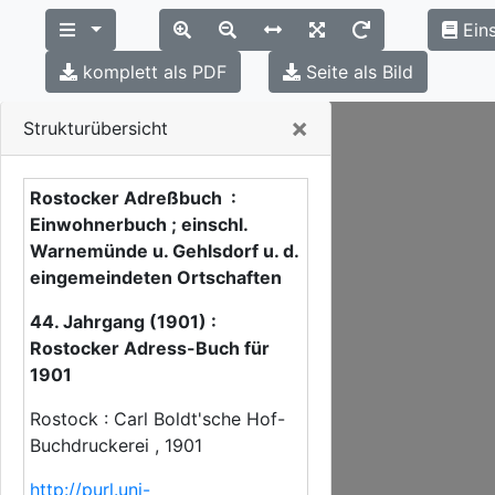
Eins
komplett als PDF
Seite als Bild
Close
×
Strukturübersicht
Rostocker Adreßbuch :
Einwohnerbuch ; einschl.
Warnemünde u. Gehlsdorf u. d.
eingemeindeten Ortschaften
44. Jahrgang (1901) :
Rostocker Adress-Buch für
1901
Rostock : Carl Boldt'sche Hof-
Buchdruckerei , 1901
http://purl.uni-