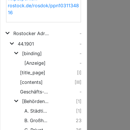
rostock.de/rosdok/ppn10311348
16
Rostocker Adreßbuch
-
44.1901
-
[binding]
-
[Anzeige]
-
[title_page]
[I]
[contents]
[III]
Geschäfts-Anzeiger. Verzeichnis der inserirenden Firmen und Geschäfte
-
[Behördenverzeichnis]
[1]
A. Städtische Behörden und Einrichtungen
[1]
B. Großherzogliche und sonstige nicht städtische Behörden und öffentliche Einrichtungen
23