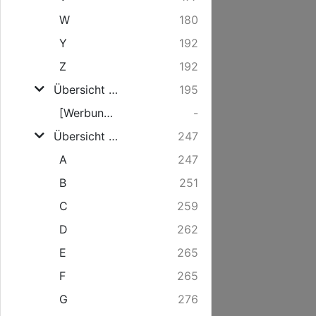
W
180
Y
192
Z
192
Übersicht der Geschäfts- und Gewerbetreibenden
195
[Werbung für Odol]
-
Übersicht der Straßen nach der laufenden Nummer der Häuser mit ihren Bewohnern
247
A
247
B
251
C
259
D
262
E
265
F
265
G
276