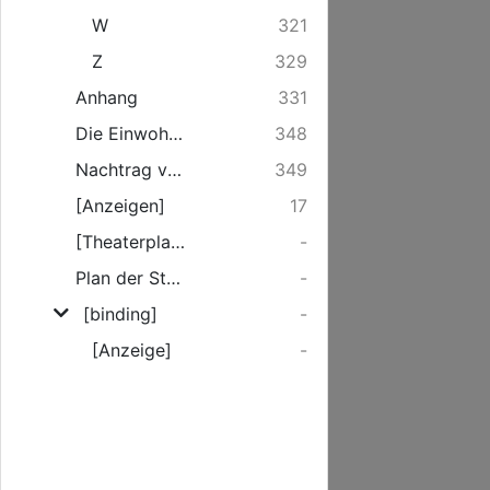
W
321
Z
329
Anhang
331
Die Einwohnerzahl Rostocks
348
Nachtrag von später eingegangenen Adressen nebst einigen Veränderungen und Verbesserungen, die während des Druckes vorgefallen sind
349
[Anzeigen]
17
[Theaterplan]
-
Plan der Stadt Rostock
-
[binding]
-
[Anzeige]
-