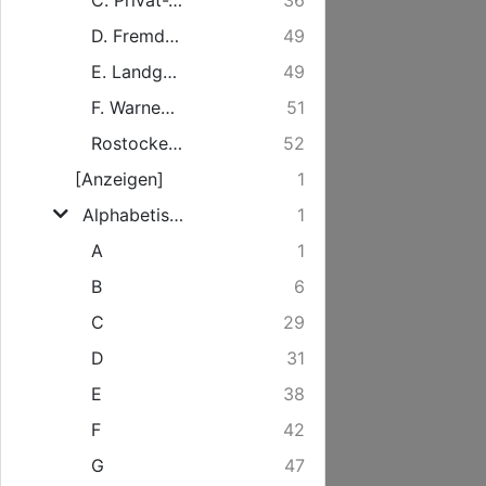
C. Privat-Vereine und -Institute
36
D. Fremde Konsulate
49
E. Landgüter
49
F. Warnemünde
51
Rostocker Verordnungen betreffend Straßen-Ordnung und Melde-Wesen
52
[Anzeigen]
1
Alphabetische Übersicht der hiesigen Bürger und Einwohner
1
A
1
B
6
C
29
D
31
E
38
F
42
G
47