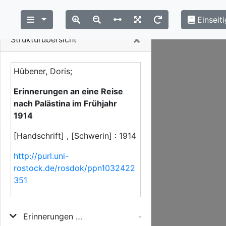
Einseiti
Close
×
Strukturübersicht
Hübener, Doris;
Erinnerungen an eine Reise
nach Palästina im Frühjahr
1914
[Handschrift] , [Schwerin] : 1914
http://purl.uni-
rostock.de/rosdok/ppn1032422
351
Erinnerungen an eine Reise nach Palästina im Frühjahr 1914
-