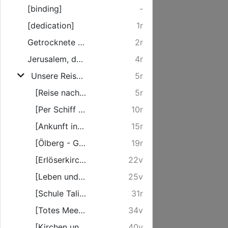
[binding]
-
[dedication]
1r
Getrocknete Pflanzen
2r
Jerusalem, du hochgebaute Stadt
4r
Unsere Reise nach Jerusalem
5r
[Reise nach Genua]
5r
[Per Schiff "Prinz Heinrich" nach Jaffa]
10r
[Ankunft in Palästina und Fahrt nach Jerusalem]
15r
[Ölberg - Grabeskirche - Auguste Victoria-Stiftung]
19r
[Erlöserkirche - Felsendom - Klagemauer]
22v
[Leben und Treiben in Jerusalem]
25v
[Schule Talitha Kumi und Bethlehem]
31r
[Totes Meer und Jericho]
34v
[Kirchen und Klöster in Jerusalem]
40v