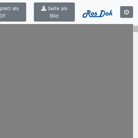
lett als
Seite als
DF
Bild