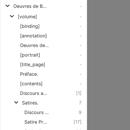
Oeuvres de Boileau Despréaux
-
[volume]
-
[binding]
-
[annotation]
-
Oeuvres de Boileau Despréaux. Tome Premier.
-
[portrait]
-
[title_page]
-
Préface.
-
[contents]
-
Discours au roi.
[1]
Satires.
7
Discours sur la Satire.
9
Satire Premiere.
[17]