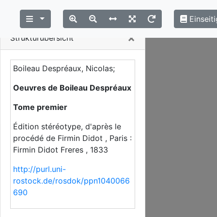
Einseiti
Close
×
Strukturübersicht
Boileau Despréaux, Nicolas;
Oeuvres de Boileau Despréaux
Tome premier
Édition stéréotype, d'après le
procédé de Firmin Didot , Paris :
Firmin Didot Freres , 1833
http://purl.uni-
rostock.de/rosdok/ppn1040066
690