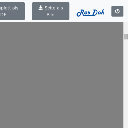
plett als
Seite als
PDF
Bild